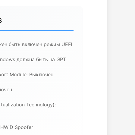
S
жен быть включен режим UEFI
indows должна быть на GPT
pport Module: Выключен
лючен
tualization Technology):
 HWID Spoofer