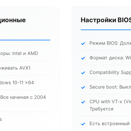
ционные
Настройки BIO
Режим BIOS: Дол
ры: Intel и AMD
Формат диска: W
рживать AVX1
Compatibility Su
ows 10-11 x64
Secure boot: Вык
Все начиная с 2004
CPU with VT-x (Vir
Требуется
s
Есть встроенный