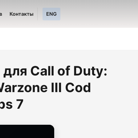
в
Контакты
ENG
для Call of Duty:
arzone III Cod
ps 7