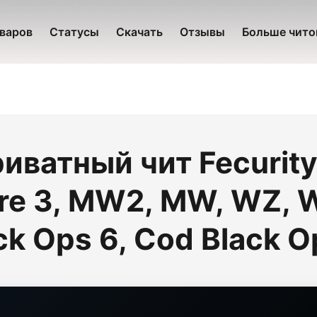
оваров
Статусы
Скачать
Отзывы
Больше чито
ватный чит Fecurity 
e 3, MW2, MW, WZ, W
ck Ops 6, Cod Black O