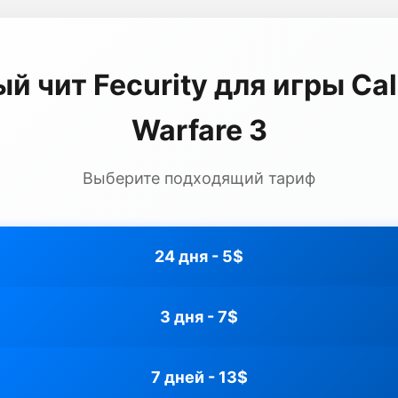
 чит Fecurity для игры Cal
Warfare 3
Выберите подходящий тариф
24 дня - 5$
3 дня - 7$
7 дней - 13$