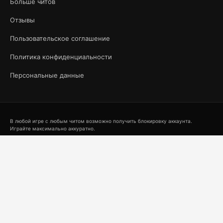
Больше читов
Отзывы
Пользовательское соглашение
Политика конфиденциальности
Персональные данные
В любой игре с любым читом возможно получить блокировку аккаунта.
Играйте максимально аккуратно.
Функционал программ может меняться как в большую, так и в меньшую
сторону. Возможности могут уходить на доработку.
Администрация сайта оказывает услуги запуска и установки программного
обеспечения в сети интернет.
Данный сайт является независимым проектом и не связан с разработчиками,
издателями или правообладателями любых упомянутых игр.
Все товарные знаки, наименования игр, логотипы и иные объекты
интеллектуальной собственности, упомянутые на сайте, принадлежат их
законным владельцам. Использование таких обозначений осуществляется